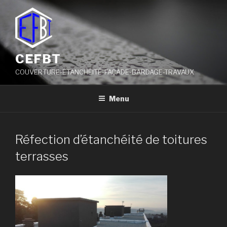
Aller
au
contenu
principal
CEFBT
COUVERTURE-ÉTANCHÉITÉ-FAÇADE-BARDAGE-TRAVAUX
Menu
Réfection d’étanchéité de toitures
terrasses