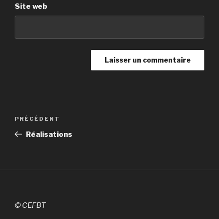
Site web
Navigation
PRÉCÉDENT
Article
de
précédent
Réalisations
l’article
© CEFBT